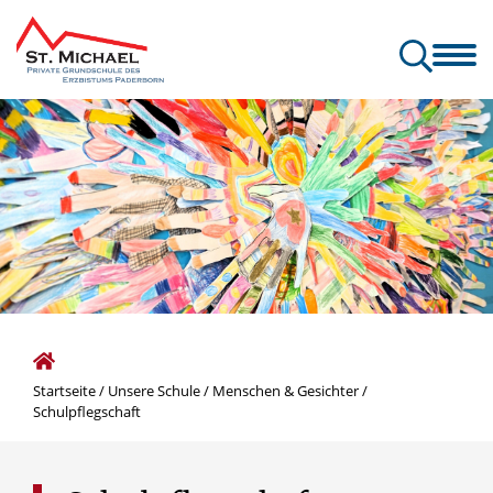
Unsere Schule
Unsere B
Startseite
/
Unsere Schule
/
Menschen & Gesichter
/
Schulpflegschaft