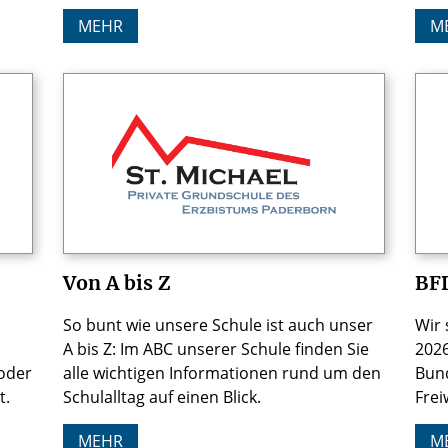
MEHR
M
Von A bis Z
BFD
So bunt wie unsere Schule ist auch unser
Wir
A bis Z: Im ABC unserer Schule finden Sie
2026
 oder
alle wichtigen Informationen rund um den
Bund
t.
Schulalltag auf einen Blick.
Frei
MEHR
M