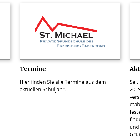
Termine
Akt
Hier finden Sie alle Termine aus dem
Seit
aktuellen Schuljahr.
2019
vers
etab
fest
find
und 
Gru